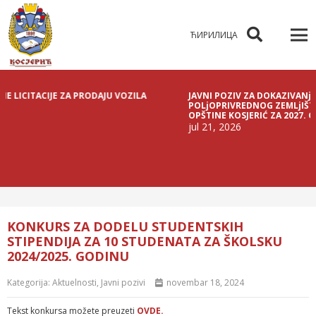
ЋИРИЛИЦА
CITACIJE ZA PRODAJU VOZILA
JAVNI POZIV ZA DOKAZIVANjE PRA
POLjOPRIVREDNOG ZEMLjIŠTA U DRŽ
OPŠTINE KOSJERIĆ ZA 2027. GODIN
jul 21, 2026
KONKURS ZA DODELU STUDENTSKIH
STIPENDIJA ZA 10 STUDENATA ZA ŠKOLSKU
2024/2025. GODINU
Kategorija:
Aktuelnosti
,
Javni pozivi
novembar 18, 2024
Tekst konkursa možete preuzeti
OVDE.