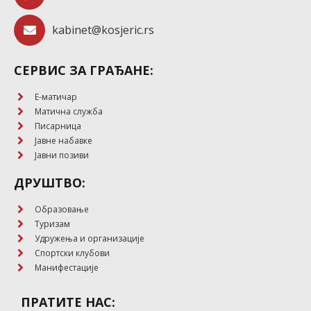
kabinet@kosjeric.rs
СЕРВИС ЗА ГРАЂАНЕ:
E-матичар
Матична служба
Писарница
Јавне набавке
Јавни позиви
ДРУШТВО:
Образовање
Туризам
Удружења и организације
Спортски клубови
Манифестације
ПРАТИТЕ НАС: