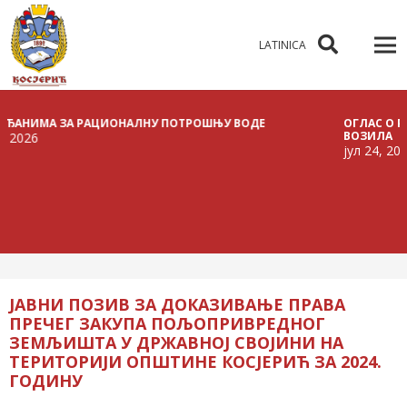
LATINICA
ИМА ЗА РАЦИОНАЛНУ ПОТРОШЊУ ВОДЕ
ОГЛАС О РАСПИС
ВОЗИЛА
6
јул 24, 2026
ЈАВНИ ПОЗИВ ЗА ДОКАЗИВАЊЕ ПРАВА
ПРЕЧЕГ ЗАКУПА ПОЉОПРИВРЕДНОГ
ЗЕМЉИШТА У ДРЖАВНОЈ СВОЈИНИ НА
ТЕРИТОРИЈИ ОПШТИНЕ КОСЈЕРИЋ ЗА 2024.
ГОДИНУ