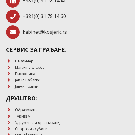
+381(0) 31 78 14 41
+381(0) 31 78 14 60
kabinet@kosjeric.rs
СЕРВИС ЗА ГРАЂАНЕ:
E-матичар
Матична служба
Писарница
Јавне набавке
Јавни позиви
ДРУШТВО:
Образовање
Туризам
Удружења и организације
Спортски клубови