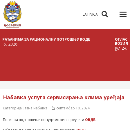
LATINICA
АНИМА ЗА РАЦИОНАЛНУ ПОТРОШЊУ ВОДЕ
ОГЛАС О РАСП
ВОЗИЛА
026
јул 24, 2026
Набавка услуга сервисирања клима уређаја
Категорија:
Јавне набавке
септембар 10, 2024
Позив за подношење понуде можете преузети
ОВДЕ.