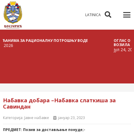
LATINICA
МА ЗА РАЦИОНАЛНУ ПОТРОШЊУ ВОДЕ
ОГЛАС О РАСПИСИ
ВОЗИЛА
јул 24, 2026
Набавка добара –Набавка слаткиша за
Савиндан
Категорија:
Јавне набавке
јануар 23, 2023
ПРЕДМЕТ:
Позив за
достављање
понуде
;-