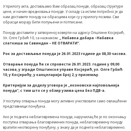
У прилогу акта, достављамо Вам образац понуде, oбразац структуре
цене, и начин вредновања понуде. У складу са истим потребно је да
нам доставите понуду на обрасцима који су у прилогу позива. Сви
обрасци морају бити попуњени и потписани.
Понуду доставити у затвореној коверти на адресу Општине Косјерић,
Ул. Олге Грбић 10, са назнаком:
,,
Набавка
добара
–
Набавка
слаткиша за Савиндан
–
НЕ ОТВАРАТИ”.
Рок за достављање понуда је 26
.01.2023
године до 08,30 часова.
Отварање понуда ће се спровести
26.01
.
2023
. године у 09,00
часова,
у згради Општинске управе Косјерић, ул. Олге Грбић
10, у Косјерићу, у канцеларији број 2,
у приземљу
.
Критеријум за доделу уговора је „економски најповољнија
понуда“
, с тим што се у обзир узима цена без ПДВ-а.
У поступку отварња понуда могу активно учествовати само овлашћени
представници понуђача.
Ако је поднета неблаговремена понуда, наручилац ће је по окончању
поступка отварања благовремених понуда, неблаговремену понуду
вратити неотворену понуђачу, у знаку да је поднета неблаговремено.