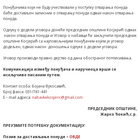
Понуђачима који не буду учествовали у поступку отварања понуда
биће достављен записник о отварању понуда одмах након отварања
понуда.
Одлуку о додели уговора донеће председник општине Косјерић одмах
након отварања понуда и Уговор о набавци ће закључити председник
општине Косјерић са најповољнијим понуђачем којем је уговор
додељен, одмах након доношења одлуке о додели уговора.
Уговор производи правно дејство од дана обостраног потписивања.
Комуникација између понуђача и наручиоца врши се
искључиво писаним путем.
Контакт особа: Бојана Вукосавић,
Број факса: 031/781-441
Е – mail адреса:
nabavkekosjeric@gmail.com
ПРЕДСЕДНИК
ОПШТИНЕ
,
Жарко Ђокић,с.р.
ПРЕУЗМИТЕ ПОТРЕБНУ ДОКУМЕНТАЦИЈУ:
Позив за достављање понуде –
ОВДЕ