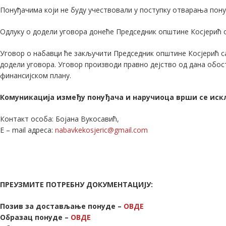
Понуђачима који не буду учествовали у поступку отварања пону
Одлуку о додели уговора донеће Председник општине Косјерић 
Уговор о набавци ће закључити Председник општине Косјерић с
додели уговора. Уговор производи правно дејство од дана обос
финансијском плану.
Комуникација између понуђача и наручиоца врши се иск
Контакт особа: Бојана Вукосавић,
Е – mail адреса:
nabavkekosjeric@gmail.com
ПРЕУЗМИТЕ ПОТРЕБНУ ДОКУМЕНТАЦИЈУ:
Позив за достављање понуде –
ОВДЕ
Образац понуде –
ОВДЕ