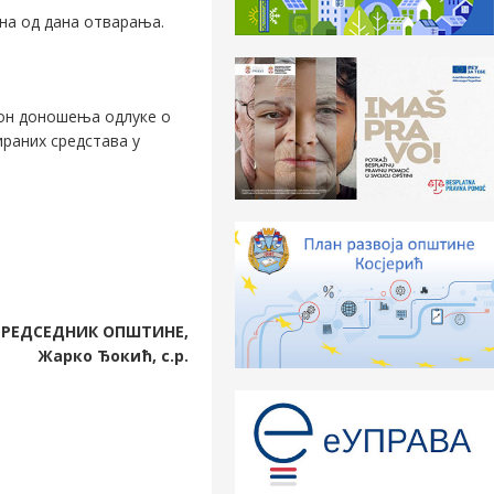
ана од дана отварања.
кон доношења одлуке о
ираних средстава у
ПРЕДСЕДНИК
ОПШТИНЕ
,
Жарко Ђокић, с.р.