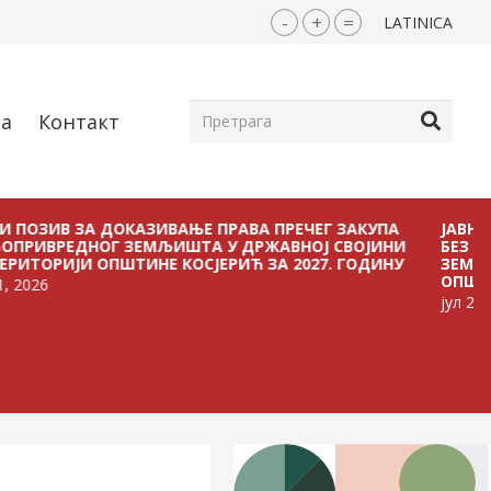
-
+
=
LATINICA
ја
Контакт
 ЗА ДОКАЗИВАЊЕ ПРАВА ПРЕЧЕГ ЗАКУПА
ЈАВНИ ПОЗИВ
ДНОГ ЗЕМЉИШТА У ДРЖАВНОЈ СВОЈИНИ
БЕЗ ПЛАЋАЊА
ЈИ ОПШТИНЕ КОСЈЕРИЋ ЗА 2027. ГОДИНУ
ЗЕМЉИШТА У 
ОПШТИНЕ КОСЈ
јул 21, 2026