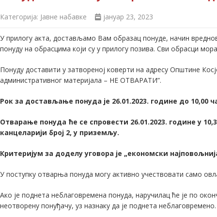
Категорија:
Јавне набавке
јануар 23, 2023
У прилогу акта, достављамо Вам образац понуде, начин вреднов
понуду на обрасцима који су у прилогу позива. Сви обрасци мор
Понуду доставити у затвореној коверти на адресу Општине Косјер
административног материјала – НЕ ОТВАРАТИ”.
Рок за достављање понуда је 26
.
0
1
.20
23
. године до 10,
0
0 ч
Отварање понуда ће се спровести
26
.
0
1
.202
3
. године у 10,
канцеларији број 2, у приземљу.
Критеријум за доделу уговора је „економски најповољнија
У поступку отварња понуда могу активно учествовати само овл
Ако је поднета неблаговремена понуда, наручилац ће је по ок
неотворену понуђачу, уз назнаку да је поднета неблаговремено.