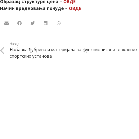
Образац структуре цена –
ОВДЕ
Начин вредновања понуде –
ОВДЕ
Назад
Набавка ђубрива и материјала за функционисање локалних
спортских установа