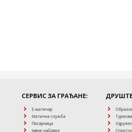
СЕРВИС ЗА ГРАЂАНЕ:
ДРУШТВ
E-матичар
Образо
Матична служба
Туриза
Писарница
Удружењ
Јавне набавке
Спортск