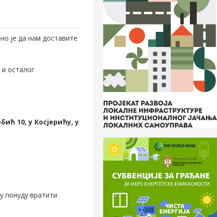
но је да нам доставите
 и осталог
ић 10, у Косјерићу, у
у понуду вратити