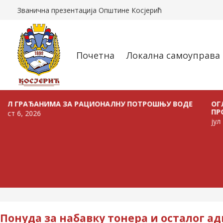
Званична презентација Општине Косјерић
Почетна
Локална самоуправа
ЂАНИМА ЗА РАЦИОНАЛНУ ПОТРОШЊУ ВОДЕ
ОГЛАС О Р
ПРОДАЈУ В
026
јул 24, 2026
Понуда за набавку тонера и осталог 