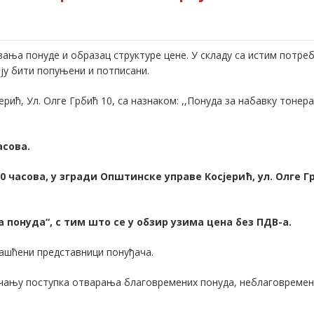
ања понуде и образац структуре цене. У складу са истим потреб
ају бити попуњени и потписани.
ић, Ул. Олге Грбић 10, са назнаком: ,,Понуда за набавку тонера
асова.
30 часова,
у згради Општинске управе Косјерић, ул. Олге Грб
 понуда“, с тим што се у обзир узима цена без ПДВ-а.
ашћени представници понуђача.
ончању поступка отварања благовремених понуда, неблаговремен