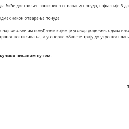
да биће достављен записник о отварању понуда, најкасније 3 д
одмах након отварања понуда.
а најповољнијим понуђачем којем је уговор додељен, одмах на
траног потписивања, а уговорне обавезе трају до утрошка план
ључиво писаним путем.