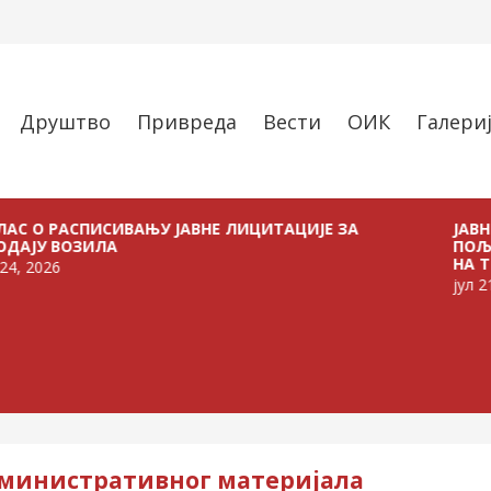
Друштво
Привреда
Вести
ОИК
Галери
АСПИСИВАЊУ ЈАВНЕ ЛИЦИТАЦИЈЕ ЗА
ЈАВНИ ПОЗИВ
ОЗИЛА
ПОЉОПРИВРЕ
НА ТЕРИТОРИ
јул 21, 2026
административног материјала