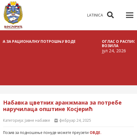
LATINICA
 РАЦИОНАЛНУ ПОТРОШЊУ ВОДЕ
ОГЛАС О РАСПИСИВАЊУ 
ВОЗИЛА
јул 24, 2026
Набавка цветних аранжмана за потребе
наручилаца општине Косјерић
Категорија:
Јавне набавке
фебруар 24, 2025
Позив за подношење понуде можете преузети
ОВДЕ.