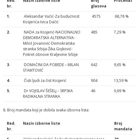
Red.
Naziv izborne liste
Broj
Procenat
br.
glasova
1.
Aleksandar Vučić-Za budućnost
4575
68,78 %
Kosjerića-Ivica Dačić
2.
NADA za Kosjerić-NACIONALNO
485
7,29 %
DEMOKRATSKA ALTERNATIVA-
Miloš Jovanović-Demokratska
stranka Srbija-Žika Gojković-
Pokret obnove Kraljevine Srbije
3.
DOMAĆINI DA POBEDE – MILAN
642
9,65 %
STAMTOVIĆ
4.
Čisti ljudi za čist Kosjerić
904
13,59 %
5.
Dr VOJISLAV ŠEŠELj – SRPSKA
46
0,69 %
RADIKALNA STRANKA
8. Broj mandata koji je dobila svaka izborna lista:
Red.
Naziv izborne liste
Broj
br.
mandata