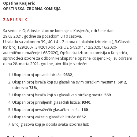
Opština Kosjerić
OPŠTINSKA IZBORNA KOMISIJA
Z A P I S N I K
Sa sednice Opštinske izborne komisije u Kosjeriću, održane dana
29.03.2021. godine sa početkom u 10 časova.
U skladu sa zakonom 39., 40. i 41. Zakona o lokalnim izborima („Sl.Glasnik
RS“ broj 129/2007, 34/2010-odluka US, 54/2011, 12/2020, 16/2020-
autentično tumačenje i 68/2020), Opštinska izborna komisija u Kosjeriću,
sprovodeći izbore za odbornike Skupštine opštine Kosjerić koji su održani
dana 28. marta 2021. godine, utvrdila je sledeće:
Ukupan broj upisanih birača:
9332
,
Ukupan broj birača koji su glasali na svim biračkim mestima:
6812
,
odnosno
73%
,
Ukupan broj birača koji su glasali van birčkog mesta:
569
,
Ukupan broj primljenih glasačkih listića:
9340
,
Ukupan broj nevažećih glasačkih listića:
160
,
Ukupan broj važećih glasačkih listića:
6652
,
Broj glasova koji je dobila svaka izborna list: