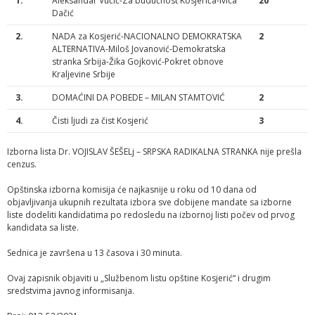
1.
Aleksandar Vučić-Za budućnost Kosjerića-Ivica
20
Dačić
2.
NADA za Kosjerić-NACIONALNO DEMOKRATSKA
2
ALTERNATIVA-Miloš Jovanović-Demokratska
stranka Srbija-Žika Gojković-Pokret obnove
Kraljevine Srbije
3.
DOMAĆINI DA POBEDE – MILAN STAMTOVIĆ
2
4.
Čisti ljudi za čist Kosjerić
3
Izborna lista Dr. VOJISLAV ŠEŠELj – SRPSKA RADIKALNA STRANKA nije prešla
cenzus.
Opštinska izborna komisija će najkasnije u roku od 10 dana od
objavljivanja ukupnih rezultata izbora sve dobijene mandate sa izborne
liste dodeliti kandidatima po redosledu na izbornoj listi počev od prvog
kandidata sa liste.
Sednica je završena u 13 časova i 30 minuta.
Ovaj zapisnik objaviti u „Službenom listu opštine Kosjerić“ i drugim
sredstvima javnog informisanja.