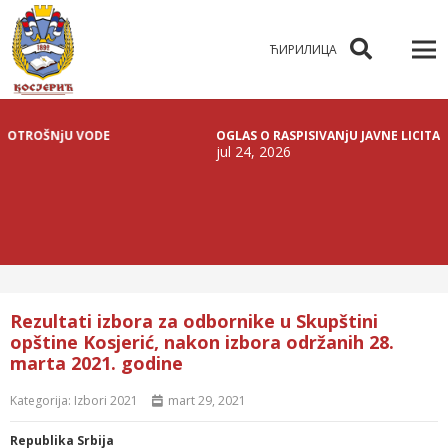
ЋИРИЛИЦА
ŠNjU VODE
OGLAS O RASPISIVANjU JAVNE LICITACIJE ZA 
jul 24, 2026
Rezultati izbora za odbornike u Skupštini
opštine Kosjerić, nakon izbora održanih 28.
marta 2021. godine
Kategorija:
Izbori 2021
mart 29, 2021
Republika Srbija