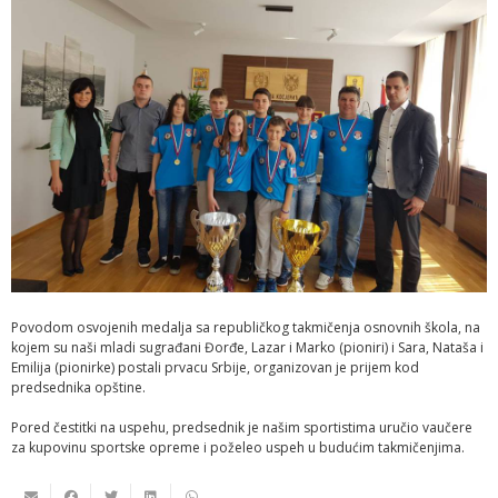
Povodom osvojenih medalja sa republičkog takmičenja osnovnih škola, na
kojem su naši mladi sugrađani Đorđe, Lazar i Marko (pioniri) i Sara, Nataša i
Emilija (pionirke) postali prvacu Srbije, organizovan je prijem kod
predsednika opštine.
Pored čestitki na uspehu, predsednik je našim sportistima uručio vaučere
za kupovinu sportske opreme i poželeo uspeh u budućim takmičenjima.