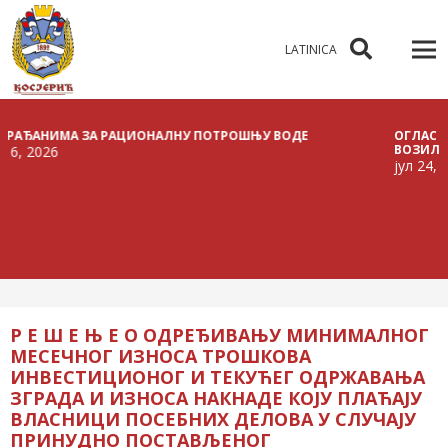
LATINICA
НИМА ЗА РАЦИОНАЛНУ ПОТРОШЊУ ВОДЕ
ОГЛАС О РАСП
ВОЗИЛА
26
јул 24, 2026
Р Е Ш Е Њ Е О ОДРЕЂИВАЊУ МИНИМАЛНОГ
МЕСЕЧНОГ ИЗНОСА ТРОШКОВА
ИНВЕСТИЦИОНОГ И ТЕКУЋЕГ ОДРЖАВАЊА
ЗГРАДА И ИЗНОСА НАКНАДЕ КОЈУ ПЛАЋАЈУ
ВЛАСНИЦИ ПОСЕБНИХ ДЕЛОВА У СЛУЧАЈУ
ПРИНУДНО ПОСТАВЉЕНОГ