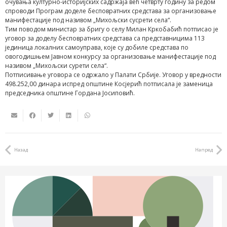
очувања културно-историјских садржаја већ четврту годину за редом
спроводи Програм доделе бесповратних средстава за организовање
манифестације под називом „Михољски сусрети села“.
Тим поводом министар за бригу о селу Милан Кркобабић потписао је
уговор за доделу бесповратних средстава са представницима 113
јединица локалних самоуправа, које су добиле средстава по
овогодишњем Јавном конкурсу за организовање манифестације под
називом „Михољски сурети села“.
Потписивање уговора се одржало у Палати Србије. Уговор у вредности
498.252,00 динара испред општине Косјерић потписала је заменица
председника општине Гордана Јосиповић.
Назад
Напред