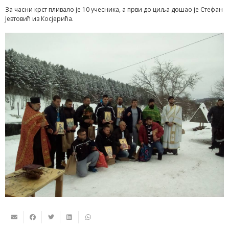
За часни крст пливало је 10 учесника, а први до циља дошао је Стефан
Јевтовић из Косјерића.