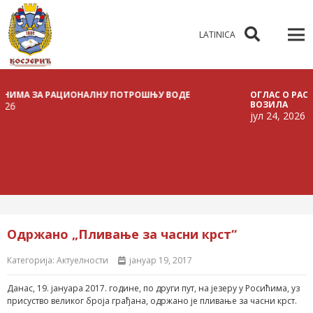
LATINICA
ЗА РАЦИОНАЛНУ ПОТРОШЊУ ВОДЕ
ОГЛАС О РАСПИСИВАЊ
ВОЗИЛА
јул 24, 2026
Одржано „Пливање за часни крст“
Категорија:
Актуелности
јануар 19, 2017
Данас, 19. јануара 2017. године, по други пут, на језеру у Росићима, уз
присуство великог броја грађана, одржано је пливање за часни крст.