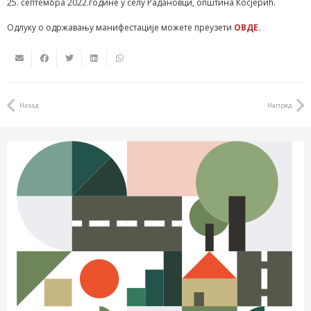
25. септембра 2022.године у селу Радановци, општина Косјерић.
Одлуку о одржавању манифестације можете преузети
ОВДЕ.
Назад
Напред