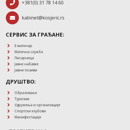
+381(0) 31 78 14 60
kabinet@kosjeric.rs
СЕРВИС ЗА ГРАЂАНЕ:
E-матичар
Матична служба
Писарница
Јавне набавке
Јавни позиви
ДРУШТВО:
Образовање
Туризам
Удружења и организације
Спортски клубови
Манифестације