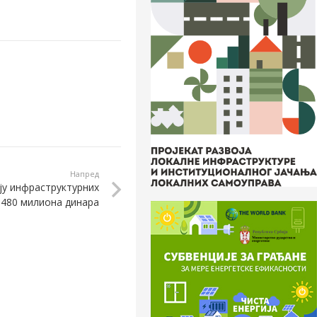
Напред
ју инфраструктурних
х 480 милиона динара