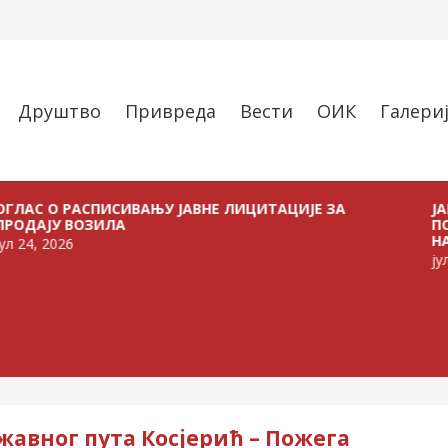
Друштво
Привреда
Вести
ОИК
Галери
 РАСПИСИВАЊУ ЈАВНЕ ЛИЦИТАЦИЈЕ ЗА
ЈАВНИ ПОЗ
 ВОЗИЛА
ПОЉОПРИВ
НА ТЕРИТО
26
јул 21, 2026
авног пута Косјерић – Пожега