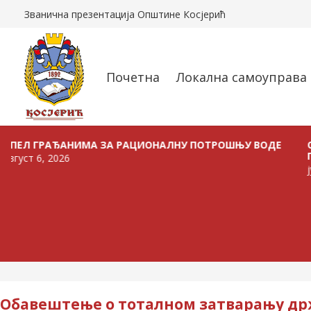
Званична презентација Општине Косјерић
Почетна
Локална самоуправа
РАЂАНИМА ЗА РАЦИОНАЛНУ ПОТРОШЊУ ВОДЕ
ОГЛАС О
ПРОДАЈУ
, 2026
јул 24, 20
Обавештење о тоталном затварању држ