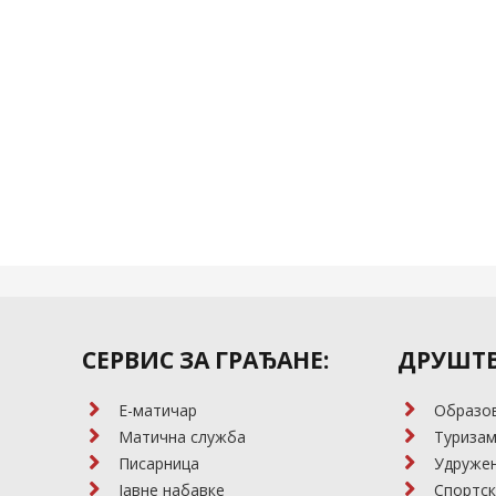
СЕРВИС ЗА ГРАЂАНЕ:
ДРУШТВ
E-матичар
Образо
Матична служба
Туриза
Писарница
Удружењ
Јавне набавке
Спортск