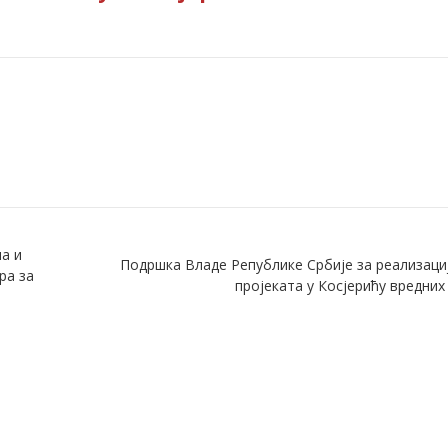
а и
Подршка Владе Републике Србије за реализаци
ра за
пројеката у Косјерићу вредни