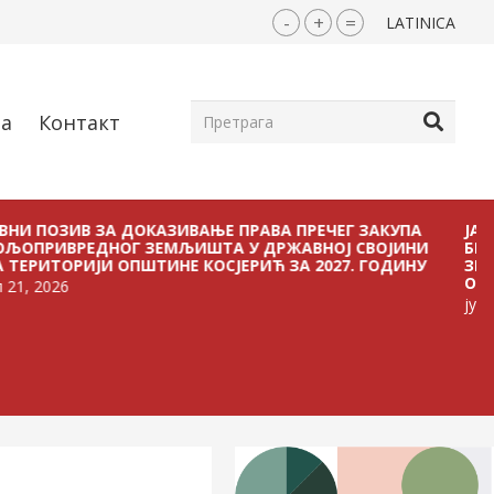
-
+
=
LATINICA
ја
Контакт
ИВ ЗА ДОКАЗИВАЊЕ ПРАВА ПРЕЧЕГ ЗАКУПА
ЈАВНИ ПОЗ
РЕДНОГ ЗЕМЉИШТА У ДРЖАВНОЈ СВОЈИНИ
БЕЗ ПЛАЋА
РИЈИ ОПШТИНЕ КОСЈЕРИЋ ЗА 2027. ГОДИНУ
ЗЕМЉИШТА 
ОПШТИНЕ КО
јул 21, 2026