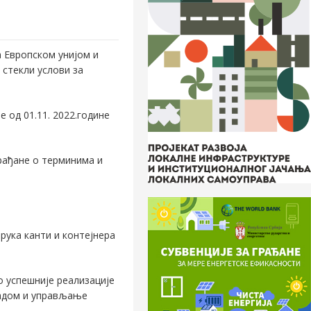
а Европском унијом и
 стекли услови за
е од 01.11. 2022.године
рађане о терминима и
рука канти и контејнера
о успешније реализације
падом и управљање