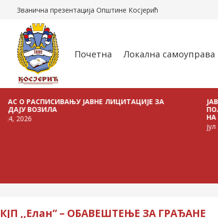
Званична презентација Општине Косјерић
Почетна
Локална самоуправа
РАСПИСИВАЊУ ЈАВНЕ ЛИЦИТАЦИЈЕ ЗА
ЈАВНИ ПОЗ
ВОЗИЛА
ПОЉОПРИВР
НА ТЕРИТОР
6
јул 21, 2026
КЈП ,,Елан” – ОБАВЕШТЕЊЕ ЗА ГРАЂАНЕ