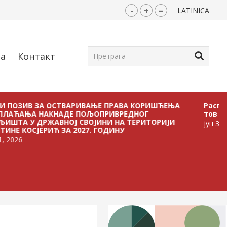
-
+
=
LATINICA
ја
Контакт
В ЗА ОСТВАРИВАЊЕ ПРАВА КОРИШЋЕЊА
Расписан Jавн
А НАКНАДЕ ПОЉОПРИВРЕДНОГ
тов
 ДРЖАВНОЈ СВОЈИНИ НА ТЕРИТОРИЈИ
јун 30, 2026
ЈЕРИЋ ЗА 2027. ГОДИНУ