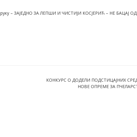
поруку – ЗАЈЕДНО ЗА ЛЕПШИ И ЧИСТИЈИ КОСЈЕРИЋ – НЕ БАЦАЈ ОДВ
КЈП ,, ЕЛАН “ К
КОНКУРС О ДОДЕЛИ ПОДСТИЦАЈНИХ СРЕ
НОВЕ ОПРЕМЕ ЗА ПЧЕЛАРС