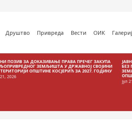
Друштво
Привреда
Вести
ОИК
Галери
ИВ ЗА ДОКАЗИВАЊЕ ПРАВА ПРЕЧЕГ ЗАКУПА
ЈАВНИ ПОЗИ
ЕДНОГ ЗЕМЉИШТА У ДРЖАВНОЈ СВОЈИНИ
БЕЗ ПЛАЋАЊ
ИЈИ ОПШТИНЕ КОСЈЕРИЋ ЗА 2027. ГОДИНУ
ЗЕМЉИШТА У
ОПШТИНЕ КОС
јул 21, 2026