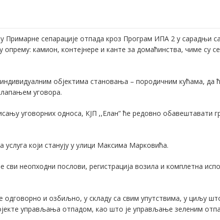
екту Примарне сепарације отпада кроз Програм ИПА 2 у сарадњи с
опрему: камион, контејнере и канте за домаћинства, чиме су се
 у индивидуалним објектима становања – породичним кућама, да ћ
клапањем уговора.
исању уговорних односа, КЈП ,,Елан” ће редовно обавештавати г
ма услуга који станују у улици Максима Марковића.
е сви неопходни послови, регистрација возила и комплетна испо
 одговорно и озбиљно, у складу са свим упутствима, у циљу шт
пројекте управљања отпадом, као што је управљање зеленим от