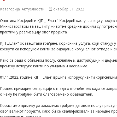
Категорија:
Актуелности
октобар 31, 2022
Општина Косјерић и КЈП ,, Елан “ Косјерић као учесници у прој
Министарством за заштиту животне средине добили су потребну 
практичну реализацију овог пројекта.
КЈП ,,Елан” обавештава грађане, кориснике услуга, који станују
кренути са испоруком канти за одвајање комуналног отпада и с
Како се ради о обимном послу, склапања, дистрибуцији и дефин
времену испоруке канти по улицама и насељима.
01.11.2022. године КЈП ,,Елан” вршиће испоруку канти корисници
Процес примарне сепарације отпада отпочеће тек када се заврш
о чему ће грађани бити благовремено обавештени.
Користимо прилику да замолимо грађане да овом послу приступе
овог великог пројекта, како би се квалификовали за наредне 
грађевинским отпадом.