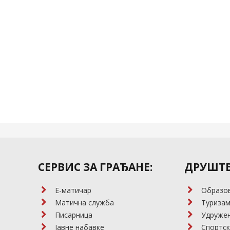
СЕРВИС ЗА ГРАЂАНЕ:
ДРУШТВ
E-матичар
Образо
Матична служба
Туриза
Писарница
Удружењ
Јавне набавке
Спортск