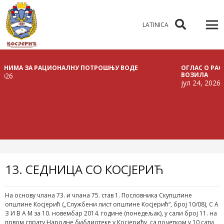
LATINICA
А ЗА РАЦИОНАЛНУ ПОТРОШЊУ ВОДЕ
ОГЛАС О РАСПИСИВ
ВОЗИЛА
јул 24, 2026
13. СЕДНИЦА СО КОСЈЕРИЋ
На основу члана 73. и члана 75. став 1. Пословника Скупштине
општине Косјерић („Службени лист општине Косјерић“, број 10/08), С А
З И В А М за 10. новембар 2014. године (понедељак), у сали број 11. на
првом спрату Народне библиотеке у Косјерићу, са почетком у 10 сати