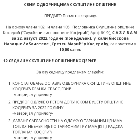
СВИМ ОДБОРНИЦИМА СКУПШТИНЕ ОПШТИНЕ
ПРЕДМЕТ: Позив на седницу.
На основу члана 102. и члана 105. Пословника Скупштине општине
Косјерић (“Службени лист општине Косјерић“, број: 6/19 ),
С А З И В А М
за
22. август
2022.године
(
понедељак
)
,
у сали биоскопа
Народне библиотеке „Сретен Марић“ у Косјерићу
, са почетком у
10,00 сати
:
12.СЕДНИЦУ СКУПШТИНЕ ОПШТИНЕ КОСЈЕРИЋ
За ову седницу предлажем следећи:
КОНСТАТОВАЊЕ ОСТАВКЕ ОДБОРНИКА СКУПШТИНЕ ОПШТИНЕ
КОСЈЕРИЋ БРАНКА СПАСОЈЕВИЋ
-материјал у прилогу-
ПРЕДЛОГ ОДЛУКЕ О ПЕТОМ ДОПУНСКОМ БУЏЕТУ ОПШТИНЕ
КОСЈЕРИЋ ЗА 2022.ГОДИНУ
-материјал у прилогу-
ДАВАЊЕ САГЛАСНОСТИ НА ОДЛУКУ О ТАРИФНИМ ЦЕНАМА
ТОПЛОТНЕ ЕНЕРГИЈЕ ПО ТАРИФНИМ ГРУПАМА ЈКП „ГРАДСКА
ТОПЛАНА“ КОСЈЕРИЋ
-материјал у прилогу-