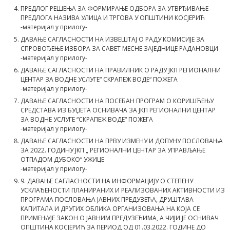
ПРЕДЛОГ РЕШЕЊА ЗА ФОРМИРАЊЕ ОДБОРА ЗА УТВРЂИВАЊЕ
ПРЕДЛОГА НАЗИВА УЛИЦА И ТРГОВА У ОПШТИНИ КОСЈЕРИЋ
-материјал у прилогу-
ДАВАЊЕ САГЛАСНОСТИ НА ИЗВЕШТАЈ О РАДУ КОМИСИЈЕ ЗА
СПРОВОЂЕЊЕ ИЗБОРА ЗА САВЕТ МЕСНЕ ЗАЈЕДНИЦЕ РАДАНОВЦИ
-материјал у прилогу-
ДАВАЊЕ САГЛАСНОСТИ НА ПРАВИЛНИК О РАДУ ЈКП РЕГИОНАЛНИ
ЦЕНТАР ЗА ВОДНЕ УСЛУГЕ“ СКРАПЕЖ ВОДЕ“ ПОЖЕГА
-материјал у прилогу-
ДАВАЊЕ САГЛАСНОСТИ НА ПОСЕБАН ПРОГРАМ О КОРИШЋЕЊУ
СРЕДСТАВА ИЗ БУЏЕТА ОСНИВАЧА ЗА ЈКП РЕГИОНАЛНИ ЦЕНТАР
ЗА ВОДНЕ УСЛУГЕ “СКРАПЕЖ ВОДЕ“ ПОЖЕГА
-материјал у прилогу-
ДАВАЊЕ САГЛАСНОСТИ НА ПРВУ ИЗМЕНУ И ДОПУНУ ПОСЛОВАЊА
ЗА 2022. ГОДИНУ ЈКП „ РЕГИОНАЛНИ ЦЕНТАР ЗА УПРАВЉАЊЕ
ОТПАДОМ ДУБОКО“ УЖИЦЕ
-материјал у прилогу-
9. ДАВАЊЕ САГЛАСНОСТИ НА ИНФОРМАЦИЈУ О СТЕПЕНУ
УСКЛАЂЕНОСТИ ПЛАНИРАНИХ И РЕАЛИЗОВАНИХ АКТИВНОСТИ ИЗ
ПРОГРАМА ПОСЛОВАЊА ЈАВНИХ ПРЕДУЗЕЋА, ДРУШТАВА
КАПИТАЛА И ДРУГИХ ОБЛИКА ОРГАНИЗОВАЊА НА КОЈА СЕ
ПРИМЕЊУЈЕ ЗАКОН О ЈАВНИМ ПРЕДУЗЕЋИМА, А ЧИЈИ ЈЕ ОСНИВАЧ
ОПШТИНА КОСЈЕРИЋ ЗА ПЕРИОД ОД 01.03.2022. ГОДИНЕ ДО