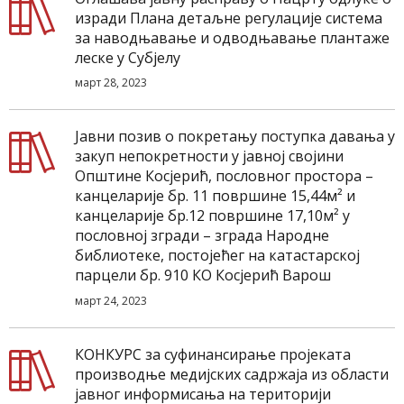
изради Плана детаљне регулације система
за наводњавање и одводњавање плантаже
леске у Субјелу
март 28, 2023
Јавни позив о покретању поступка давања у
закуп непокретности у јавној својини
Општине Косјерић, пословног простора –
канцеларије бр. 11 површине 15,44м² и
канцеларије бр.12 површине 17,10м² у
пословној згради – зграда Народне
библиотеке, постојећег на катастарској
парцели бр. 910 КО Косјерић Варош
март 24, 2023
КОНКУРС за суфинансирање пројеката
производње медиjских садржаја из области
јавног информисања на територији