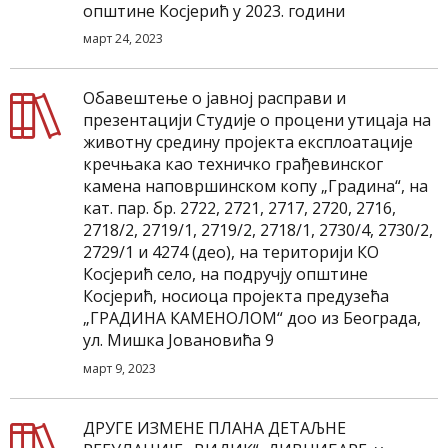
општине Косјерић у 2023. години
март 24, 2023
Обавештење о јавној расправи и
презентацији Студије о процени утицаја на
животну средину пројекта експлоатације
кречњака као техничко грађевинског
камена наповршинском копу „Градина“, на
кат. пар. бр. 2722, 2721, 2717, 2720, 2716,
2718/2, 2719/1, 2719/2, 2718/1, 2730/4, 2730/2,
2729/1 и 4274 (део), на територији КО
Косјерић село, на подручју општине
Косјерић, носиоца пројекта предузећа
„ГРАДИНА КАМЕНОЛОМ“ доо из Београда,
ул. Мишка Јовановића 9
март 9, 2023
ДРУГЕ ИЗМЕНЕ ПЛАНА ДЕТАЉНЕ