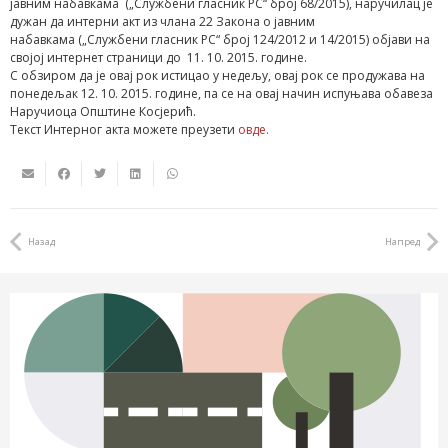
јавним набавкама („Службени гласник РС“ број 68/2015), наручилац је
дужан да интерни акт из члана 22 Закона о јавним
набавкама („Службени гласник РС“ број 124/2012 и 14/2015) објави на
својој интернет страници до 11. 10. 2015. године.
С обзиром да је овај рок истицао у недељу, овај рок се продужава на
понедељак 12. 10. 2015. године, па се на овај начин испуњава обавеза
Наручиоца Општине Косјерић.
Текст Интерног акта можете преузети
овде.
Назад
Напред