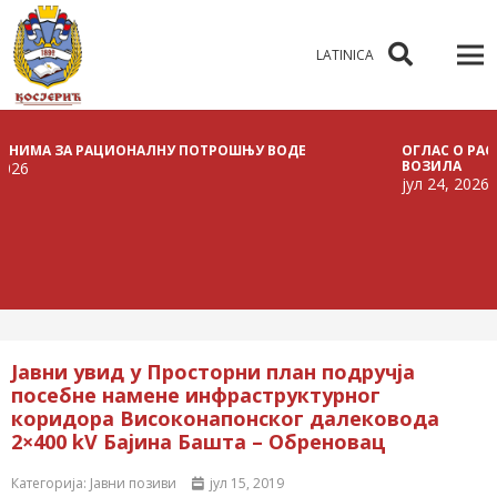
LATINICA
А ЗА РАЦИОНАЛНУ ПОТРОШЊУ ВОДЕ
ОГЛАС О РАСПИСИ
ВОЗИЛА
јул 24, 2026
Јавни увид у Просторни план подручја
посебне намене инфраструктурног
коридора Високонапонског далековода
2×400 kV Бајина Башта – Обреновац
Категорија:
Јавни позиви
јул 15, 2019