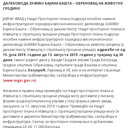
ДАЛЕКОВОДА 2Х400kV БАЈИНА БАШТА – ОБРЕНОВАЦ НА ЖИВОТНУ
СРЕДИНУ
ЈАВНИ УВИД у Нацрт Просторног плана подручја посебне намене
инфраструктурног коридора високонапонског далековода 2х400kV
Бајина Башта – Обреновац (у даљем тексту: Нацрт просторног плана) и
Извештај о стратешкој процени утицаја Просторног плана подручја
посебне намене инфраструктурног коридора високонапонског
далековода 2х400kV Бајина Башта – Обреновац на животну средину (у
даљем тексту: Извештај о стратешкој процени утицаја),
одржаће се од
15. јула 2019. године до 13. августа 2019. године у трајању од 30
дана
, сваког радног дана у згради Градске управе Града Београда,
градске општине Обреновац, скупштине града Ваљева и општина
Бајина Башта,
Косјерић
, Лајковац и Уб, као и на интернет страници
Министарства грађевинарства, саобраћаја и инфраструктуре
(
www.mgsi.gov.rs
).
Физичка и правна лица примедбе на Нацрт просторног плана и
Извештај о стратешкој процени утицаја могу доставити у писаној
форми градској/општинској управи у току трајања јавног увида,
закључно са 13. августом 2019. године. Примедбе на Нацрт
просторног плана и Извештај о стратешкој процени утицаја могу се
доставити и директно Министарству грађевинарства, саобраћаја и
инфраструктуре, Сектор за просторно планирање и урбанизам,
Немањина 22-26, 11 000 Београд.