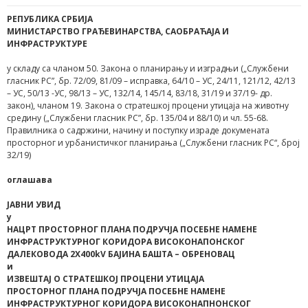
РЕПУБЛИКА СРБИЈА
МИНИСТАРСТВО ГРАЂЕВИНАРСТВА, САОБРАЋАЈА И
ИНФРАСТРУКТУРЕ
у складу са чланом 50. Закона о планирању и изградњи („Службени
гласник РС”, бр. 72/09, 81/09 – исправка, 64/10 – УС, 24/11, 121/12, 42/13
– УС, 50/13 -УС, 98/13 – УС, 132/14, 145/14, 83/18, 31/19 и 37/19- др.
закон), чланом 19. Закона о стратешкој процени утицаја на животну
средину („Службени гласник РС”, бр. 135/04 и 88/10) и чл. 55-68.
Правилника о садржини, начину и поступку израде докумената
просторног и урбанистичког планирања („Службени гласник РС“, број
32/19)
оглашава
ЈАВНИ УВИД
у
НАЦРТ ПРОСТОРНОГ ПЛАНА ПОДРУЧЈА ПОСЕБНЕ НАМЕНЕ
ИНФРАСТРУКТУРНОГ КОРИДОРА ВИСОКОНАПОНСКОГ
ДАЛЕКОВОДА 2Х400kV БАЈИНА БАШТА – ОБРЕНОВАЦ
и
ИЗВЕШТАЈ О СТРАТЕШКОЈ ПРОЦЕНИ УТИЦАЈА
ПРОСТОРНОГ ПЛАНА ПОДРУЧЈА ПОСЕБНЕ НАМЕНЕ
ИНФРАСТРУКТУРНОГ КОРИДОРА ВИСОКОНАПНОНСКОГ