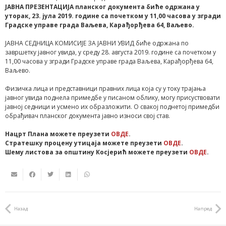
ЈАВНА ПРЕЗЕНТАЦИЈА планског документа биће одржана у
уторак, 23. јула 2019. године са почетком у 11,00 часова у згради
Градске управе града Ваљева, Карађорђева 64, Ваљево.
ЈАВНА СЕДНИЦА КОМИСИЈЕ ЗА ЈАВНИ УВИД биће одржана по
завршетку јавног увида, у среду 28. августа 2019. године са почетком у
11,00 часова у згради Градске управе града Ваљева, Карађорђева 64,
Ваљево.
Физичка лица и представници правних лица која су у току трајања
јавног увида поднела примедбе у писаном облику, могу присуствовати
јавној седници и усмено их образложити. О свакој поднетој примедби
обрађивач планског документа јавно износи свој став.
Нацрт Плана можете преузети
ОВДЕ
.
Стратешку процену утицаја можете преузети
ОВДЕ
.
Шему листова за општину Косјерић можете преузети
ОВДЕ
.
Назад
Напред