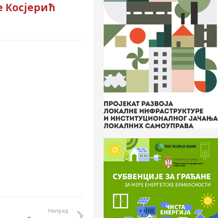
е Косјерић
Напред