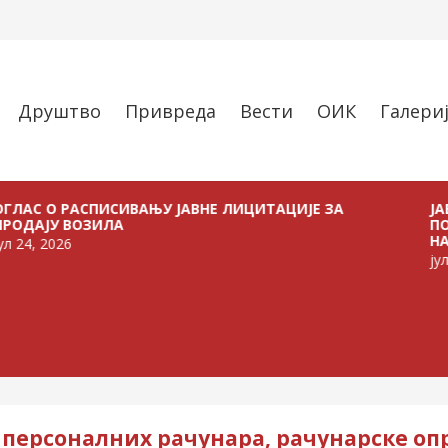
Друштво
Привреда
Вести
ОИК
Галери
 РАСПИСИВАЊУ ЈАВНЕ ЛИЦИТАЦИЈЕ ЗА
ЈАВНИ ПОЗ
 ВОЗИЛА
ПОЉОПРИВ
НА ТЕРИТО
26
јул 21, 2026
 персоналних рачунара, рачунарске оп