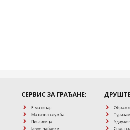
СЕРВИС ЗА ГРАЂАНЕ:
ДРУШТВ
E-матичар
Образо
Матична служба
Туриза
Писарница
Удружењ
Јавне набавке
Спортск