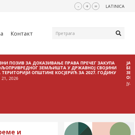
-
+
=
LATINICA
ја
Контакт
ИВ ЗА ДОКАЗИВАЊЕ ПРАВА ПРЕЧЕГ ЗАКУПА
ЈАВНИ ПОЗ
РЕДНОГ ЗЕМЉИШТА У ДРЖАВНОЈ СВОЈИНИ
БЕЗ ПЛАЋА
РИЈИ ОПШТИНЕ КОСЈЕРИЋ ЗА 2027. ГОДИНУ
ЗЕМЉИШТА У
ОПШТИНЕ КО
јул 21, 2026
реме и