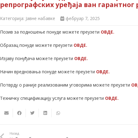
репрографских уређаја ван гарантног 
Категорија:
Јавне набавке
фебруар 7, 2025
Позив за подношење понуде можете преузети
ОВДЕ.
Образац понуде можете преузети
ОВДЕ.
Изјаву понуђача можете преузети
ОВДЕ.
Начин вредновања понуде можете преузети
ОВДЕ.
Потврду о раније реализованим уговорима можете преузети
ОВ
Техничку спецификацију услуга можете преузети
ОВДЕ.
Назад