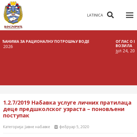
LATINICA
ИМА ЗА РАЦИОНАЛНУ ПОТРОШЊУ ВОДЕ
ОГЛАС О РАСПИС
ВОЗИЛА
јул 24, 2026
1.2.7/2019 Набавка услуге личних пратилаца
деце предшколског узраста – поновљени
поступак
Категорија:
Јавне набавке
фебруар 5, 2020