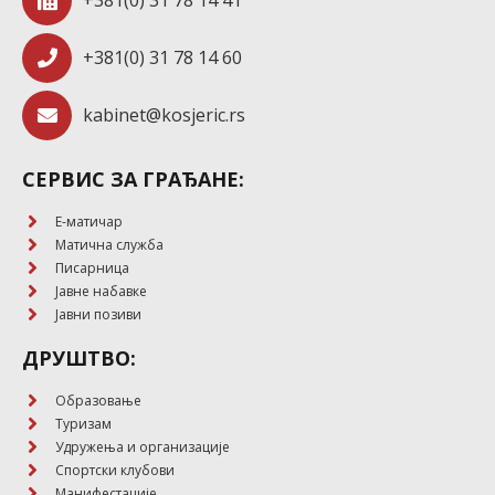
+381(0) 31 78 14 41
+381(0) 31 78 14 60
kabinet@kosjeric.rs
СЕРВИС ЗА ГРАЂАНЕ:
E-матичар
Матична служба
Писарница
Јавне набавке
Јавни позиви
ДРУШТВО:
Образовање
Туризам
Удружења и организације
Спортски клубови
Манифестације