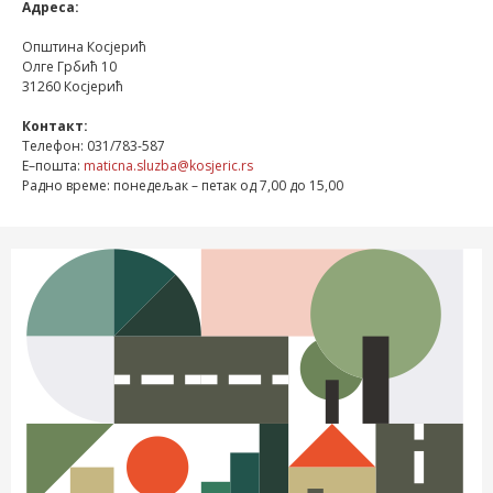
Адреса:
Општина Косјерић
Олге Грбић 10
31260 Косјерић
Контакт:
Телефон: 031/783-587
E–пошта:
maticna.sluzba@kosjeric.rs
Радно време: понедељак – петак од 7,00 до 15,00