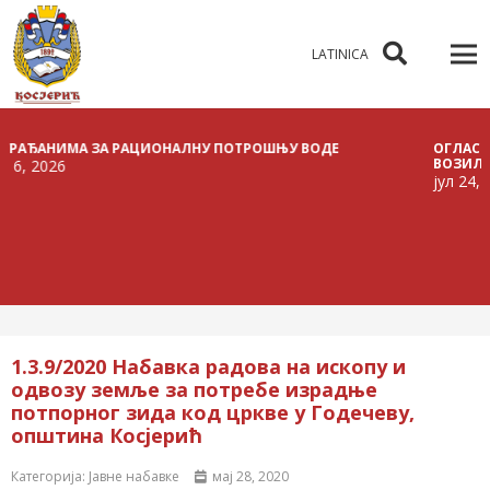
LATINICA
АНИМА ЗА РАЦИОНАЛНУ ПОТРОШЊУ ВОДЕ
ОГЛАС О РАСП
ВОЗИЛА
026
јул 24, 2026
1.3.9/2020 Набавка радова на ископу и
одвозу земље за потребе израдње
потпорног зида код цркве у Годечеву,
општина Косјерић
Категорија:
Јавне набавке
мај 28, 2020