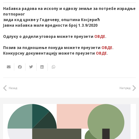
Набавка радова на ископу и одвозу земље за потребе израдње
потпорног
зида код цркве у Годечеву, општина Косјерић
Јавна набавка мале вредности број 1.3.9/2020
Одлуку о додели уговора можете преузети
ОВДЕ
.
Позив за подношење понуда можете преузети
ОВДЕ
.
Конкурсну документацију можете преузети
ОВДЕ
.
Назад
Напред