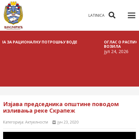
LATINICA
 РАЦИОНАЛНУ ПОТРОШЊУ ВОДЕ
ОГЛАС О РАСПИСИВАЊУ 
ВОЗИЛА
јул 24, 2026
Изјава председника општине поводом
изливања реке Скрапеж
Категорија:
Актуелности
јун 23, 2020