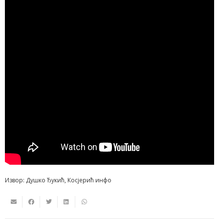
Извор: Душко Ђукић, Косјерић инфо